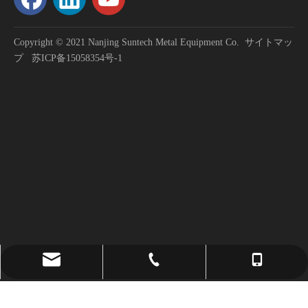
Copyright © 2021 Nanjing Suntech Metal Equipment Co.
サイトマッ
プ
苏ICP备15058354号-1
2023-01-31
献身的に働き、努力を積み重ね、大きく刺激する∣ サンテック 2022 年次総括および表彰カンファレンス
「成長は痛みを伴って達成され、困難を乗り越えるには懸命な努力
sales@suntech-metal.com
+86 - 13327829848
+ 86-25-52164810
david.z@suntech-metal.com