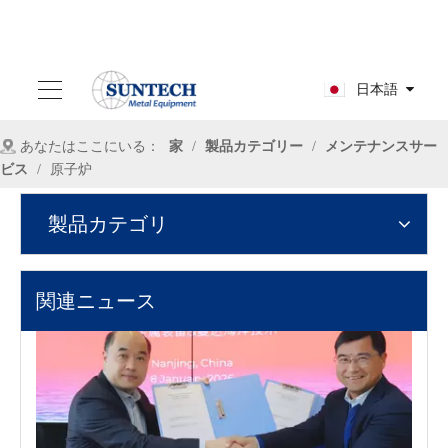
日本語
あなたはここにいる：
家
/
製品カテゴリー
/
メンテナンスサー
ビス
/
原子炉
2022-10-17
製品カテゴリ
ジルコニウム圧力容器の種類を分割する方法
ジルコニウム圧力容器は、圧力に耐えることができる閉じた容器
関連ニュース