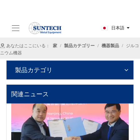
日本語
あなたはここにいる：
家
/
製品カテゴリー
/
機器製品
/
ジルコ
ニウム機器
2022-10-17
製品カテゴリ
ジルコニウム圧力容器の種類を分割する方法
ジルコニウム圧力容器は、圧力に耐えることができる閉じた容器
関連ニュース