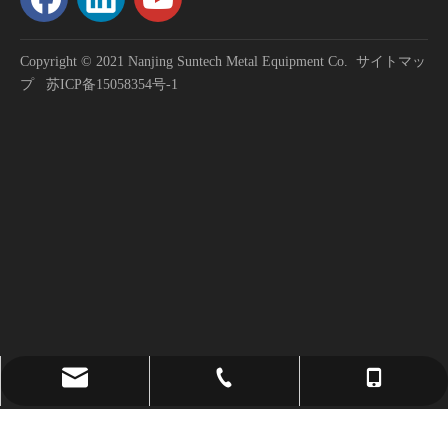
Copyright © 2021 Nanjing Suntech Metal Equipment Co.
サイトマッ
プ
苏ICP备15058354号-1
2023-01-31
献身的に働き、努力を積み重ね、大きく刺激する∣ サンテック 2022 年次総括および表彰カンファレンス
「成長は痛みを伴って達成され、困難を乗り越えるには懸命な努力
sales@suntech-metal.com
+86 - 13327829848
+ 86-25-52164810
david.z@suntech-metal.com