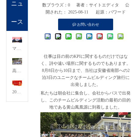
ニュ
数ブラウズ：
0
著者：サイトエディタ 公
開された： 2025-08-11 起源：
パワード
ース
お問い合わせ
マンタ マリン テクノロジーズ、実証済みのスクラバー設計をサンテック機器にライセンス供与
仕事は目の前のKPIに関するものだけではな
く、詩や遠い場所に関するものでもあります。
8月8日から10日まで、当社は安徽省南部への2
高く登り、水をかき分けながら、サンテックは新たな地平を探索します。雲を駆ける美徳で壮大な計画を繰り広げる
泊3日のユニークなチームビルディング旅行に
出発しました。
2024年1月18日に開催されたサンテック金属機器の2024年総括晩餐会
私たちは朝会社に集合し、会社からバスで出発
し、このチームビルディング活動の最初の目的
地である黄山鳳凰源に到着しました。