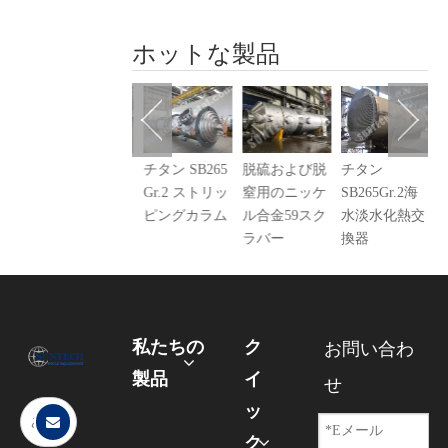
ホットな製品
チタン SB265
チタン SB265
脱硫および脱
チタン
チ
.2第1
Gr.2 蒸留塔
Gr.2 ストリッ
窒用のニッケ
SB265Gr.2海
3
レー
ピングカラム
ル合金59スク
水淡水化熱交
ラバー
換器
私たちの
ク
お問い合わ
製品
イ
せ
ッ
ク